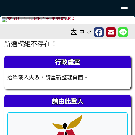
臺南市善化國小全球資訊網
導覽列
跳至主內容區
工具列
⏸
大
中
小
頁尾區域
主內容區域
所選模組不存在！
左邊區域內容
行政處室
選單載入失敗，請重新整理頁面。
請由此登入