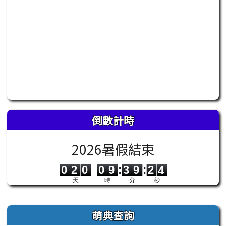
倒數計時
2026暑假結束
0
2
0
0
9
3
9
2
3
0
2
0
0
9
:
3
9
:
2
3
天
時
分
秒
右邊區域內容
萌典查詢