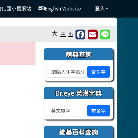
善化國小舊網站
English Website
登入
⏸
大
中
小
右邊區域內容
萌典查詢
查生字
Dr.eye 英漢字典
英文單字
查單字
維基百科查詢