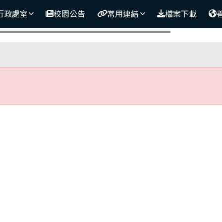
網
行政處室
校園公告
常用連結
檔案下載
區域
存在