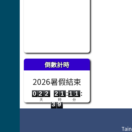
倒數計時
2026暑假結束
0
2
2
2
1
1
1
0
2
2
2
1
:
1
1
:
3
9
天
時
分
3
9
秒
頁尾區域內容
Tain