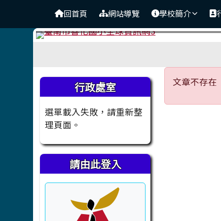
臺南市善化國小全球資訊
導覽列
跳至主內容區
回首頁
網站導覽
學校簡介
工具列
頁尾區域
主內容
文章不
左邊區域內容
文章不存在
行政處室
選單載入失敗，請重新整
理頁面。
請由此登入